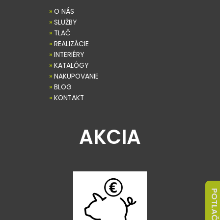
»
O NÁS
»
SLUŽBY
»
TLAČ
»
REALIZÁCIE
»
INTERIÉRY
»
KATALÓGY
»
NAKUPOVANIE
»
BLOG
»
KONTAKT
AKCIA
POTLAČ