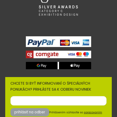
CHCETE SI BYŤ INFORMOVANÍ O ŠPECIÁLNÝCH
PONUKÁCH? PRIHLÁSTE SA K ODBERU NOVINIEK
prihlásiť na odber
Prihlásením súhlasíte so
spracovaním