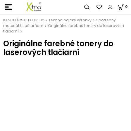
0
KANCELÁRSKE POTREBY
Technologické výrobky
Spotrebný
materiál k tlačiarňam
Originálne farebné tonery do laserových
tlačiarní
Originálne farebné tonery do
laserových tlačiarní