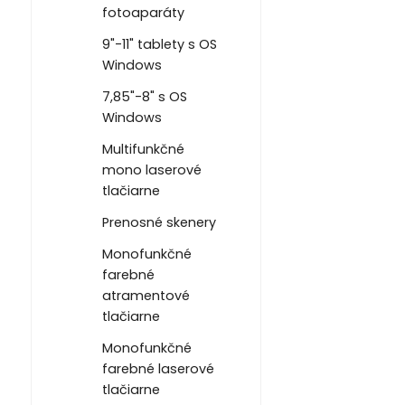
fotoaparáty
9"-11" tablety s OS
Windows
7,85"-8" s OS
Windows
Multifunkčné
mono laserové
tlačiarne
Prenosné skenery
Monofunkčné
farebné
atramentové
tlačiarne
Monofunkčné
farebné laserové
tlačiarne