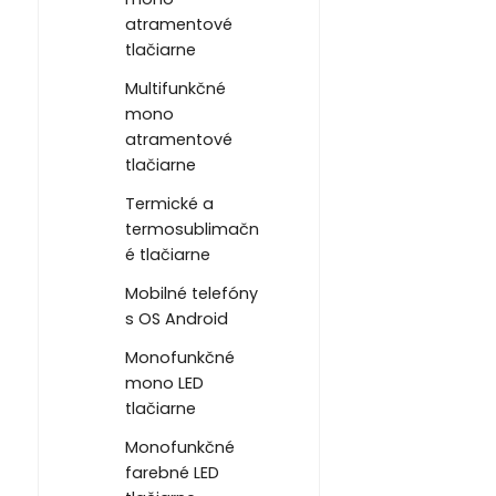
atramentové
tlačiarne
Multifunkčné
mono
atramentové
tlačiarne
Termické a
termosublimačn
é tlačiarne
Mobilné telefóny
s OS Android
Monofunkčné
mono LED
tlačiarne
Monofunkčné
farebné LED