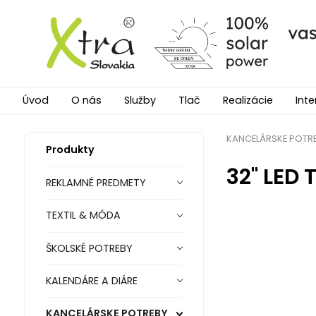
Úvod
O nás
Služby
Tlač
Realizácie
Inte
KANCELÁRSKE POTR
Produkty
32" LED 
REKLAMNÉ PREDMETY
TEXTIL & MÓDA
ŠKOLSKÉ POTREBY
KALENDÁRE A DIÁRE
KANCELÁRSKE POTREBY