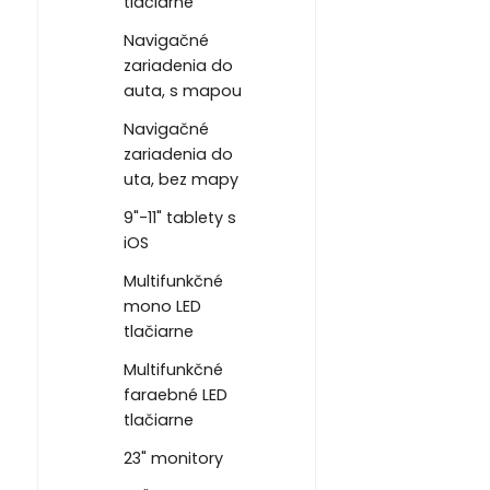
tlačiarne
Navigačné
zariadenia do
auta, s mapou
Navigačné
zariadenia do
uta, bez mapy
9"-11" tablety s
iOS
Multifunkčné
mono LED
tlačiarne
Multifunkčné
faraebné LED
tlačiarne
23" monitory