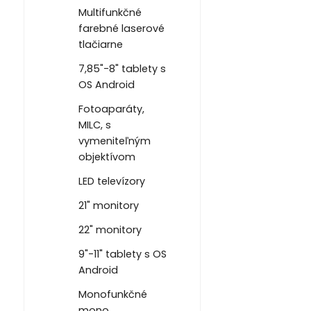
Multifunkčné
farebné laserové
tlačiarne
7,85"-8" tablety s
OS Android
Fotoaparáty,
MILC, s
vymeniteľným
objektívom
LED televízory
21" monitory
22" monitory
9"-11" tablety s OS
Android
Monofunkčné
mono