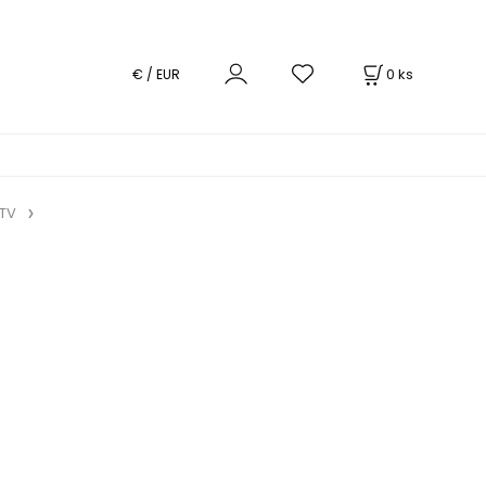
0
ks
€ / EUR
 TV