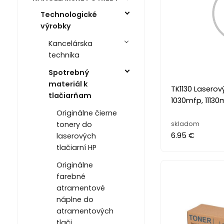
Technologické
výrobky
Kancelárska
technika
Spotrebný
materiál k
TK1130 Laserov
tlačiarňam
1030mfp, 11130m
Originálne čierne
skladom
tonery do
6.95 €
laserových
tlačiarní HP
Originálne
farebné
atramentové
náplne do
atramentových
tlači