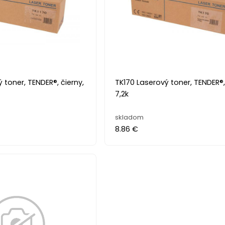
 toner, TENDER®, čierny,
TK170 Laserový toner, TENDER®,
7,2k
skladom
8.86 €