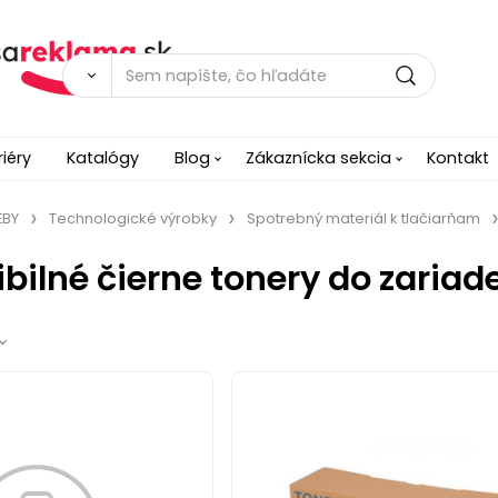
riéry
Katalógy
Blog
Zákaznícka sekcia
Kontakt
EBY
Technologické výrobky
Spotrebný materiál k tlačiarňam
bilné čierne tonery do zaria