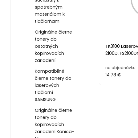
spotrebným
materiálom k
tlačiarňam
Originálne čierne
tonery do
ostatných
TK3100 Laserov
kopírovacích
2100D, FS2100DN
zariadení
na objednávku
Kompatibilné
14.78 €
čierne tonery do
laserových
tlačiarní
SAMSUNG
Originálne čierne
tonery do
kopírovacích
zariadení Konica-