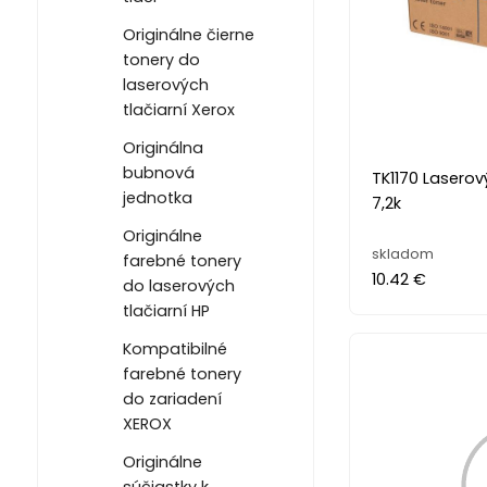
Originálne čierne
tonery do
laserových
tlačiarní Xerox
Originálna
bubnová
TK1170 Laserový
jednotka
7,2k
Originálne
skladom
farebné tonery
10.42 €
do laserových
tlačiarní HP
Kompatibilné
farebné tonery
do zariadení
XEROX
Originálne
súčiastky k