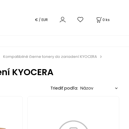
0
ks
€ / EUR
Kompatibilné čierne tonery do zariadení KYOCERA
dení KYOCERA
Triediť podľa: