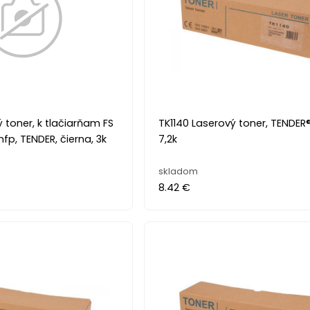
ý toner, k tlačiarňam FS
TK1140 Laserový toner, TENDER®,
fp, TENDER, čierna, 3k
7,2k
skladom
8.42 €