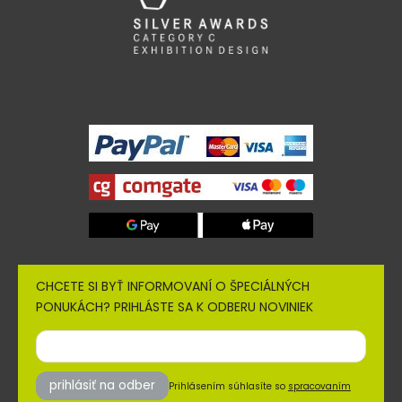
CHCETE SI BYŤ INFORMOVANÍ O ŠPECIÁLNÝCH
PONUKÁCH? PRIHLÁSTE SA K ODBERU NOVINIEK
prihlásiť na odber
Prihlásením súhlasíte so
spracovaním