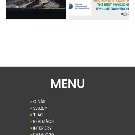
MENU
»
O NÁS
»
SLUŽBY
»
TLAČ
»
REALIZÁCIE
»
INTERIÉRY
»
KATALÓGY