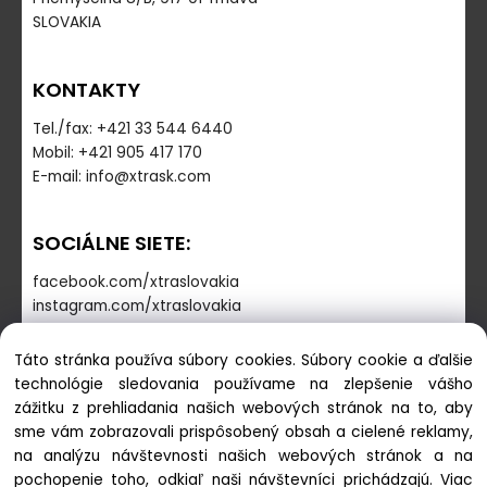
SLOVAKIA
KONTAKTY
Tel./fax: +421 33 544 6440
Mobil: +421 905 417 170
E-mail: info@xtrask.com
SOCIÁLNE SIETE:
facebook.com/xtraslovakia
instagram.com/xtraslovakia
Táto stránka používa súbory cookies. Súbory cookie a ďalšie
PREVÁDZKOVÁ DOBA
technológie sledovania používame na zlepšenie vášho
zážitku z prehliadania našich webových stránok na to, aby
Pondelok - Piatok: 7:30-16:00
sme vám zobrazovali prispôsobený obsah a cielené reklamy,
Sobota-Nedeľa: zatvorené
na analýzu návštevnosti našich webových stránok a na
pochopenie toho, odkiaľ naši návštevníci prichádzajú.
Viac