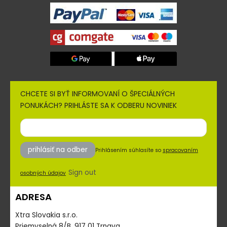
CHCETE SI BYŤ INFORMOVANÍ O ŠPECIÁLNÝCH
PONUKÁCH? PRIHLÁSTE SA K ODBERU NOVINIEK
prihlásiť na odber
Prihlásením súhlasíte so
spracovaním
Sign out
osobných údajov
ADRESA
Xtra Slovakia s.r.o.
Priemyselná 8/B, 917 01 Trnava