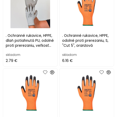
. Ochranné rukavice, HPPE,
. Ochranné rukavice, HPPE,
dlaň potiahnutá PU, odolné
odolné proti prerezaniu, S,
proti prerezaniu, veľkosť
"Cut 5", oranžová
XXL, sivé
skladom
skladom
2.79 €
6.16 €