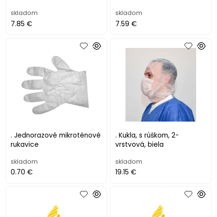
skladom
skladom
7.85 €
7.59 €
. Jednorazové mikroténové
. Kukla, s rúškom, 2-
rukavice
vrstvová, biela
skladom
skladom
0.70 €
19.15 €