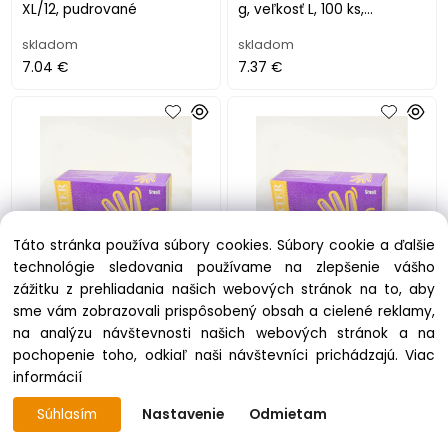
XL/12, pudrované
g, veľkosť L, 100 ks,
nepudrované, béžové
skladom
skladom
7.04 €
7.37 €
Táto stránka používa súbory cookies. Súbory cookie a ďalšie
technológie sledovania používame na zlepšenie vášho
zážitku z prehliadania našich webových stránok na to, aby
. Ochranné rukavice,
. Ochranné rukavice,
sme vám zobrazovali prispôsobený obsah a cielené reklamy,
jednorazové, latexové, 5,7
jednorazové, latexové, 5,7
na analýzu návštevnosti našich webových stránok a na
g, veľkosť M, 100 ks,
g, veľkosť S, 100 ks,
nepudrované, béžové
nepudrované, béžové
pochopenie toho, odkiaľ naši návštevníci prichádzajú.
Viac
na objednávku
skladom
informácií
7.37 €
7.37 €
Súhlasím
Nastavenie
Odmietam