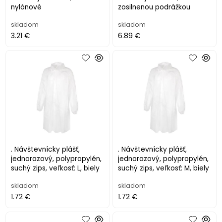
nylónové
zosilnenou podrážkou
skladom
skladom
3.21 €
6.89 €
. Návštevnícky plášť,
. Návštevnícky plášť,
jednorazový, polypropylén,
jednorazový, polypropylén,
suchý zips, veľkosť: L, biely
suchý zips, veľkosť: M, biely
skladom
skladom
1.72 €
1.72 €