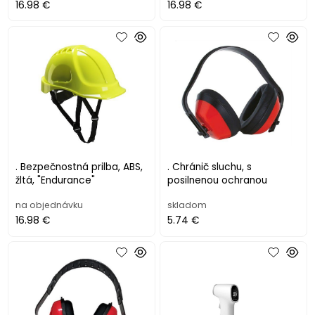
16.98 €
16.98 €
. Bezpečnostná prilba, ABS,
. Chránič sluchu, s
žltá, "Endurance"
posilnenou ochranou
na objednávku
skladom
16.98 €
5.74 €