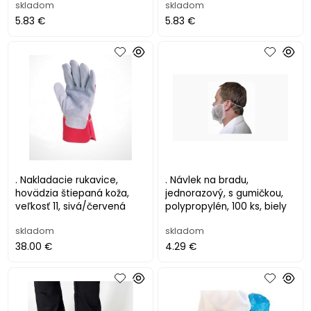
skladom
skladom
5.83 €
5.83 €
. Nakladacie rukavice,
. Návlek na bradu,
hovädzia štiepaná koža,
jednorazový, s gumičkou,
veľkosť 11, sivá/červená
polypropylén, 100 ks, biely
skladom
skladom
38.00 €
4.29 €