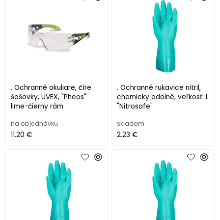
. Ochranné okuliare, číre
. Ochranné rukavice nitril,
šošovky, UVEX, "Pheos"
chemicky odolné, veľkosť: L
lime-čierny rám
"Nitrosafe"
na objednávku
skladom
11.20 €
2.23 €