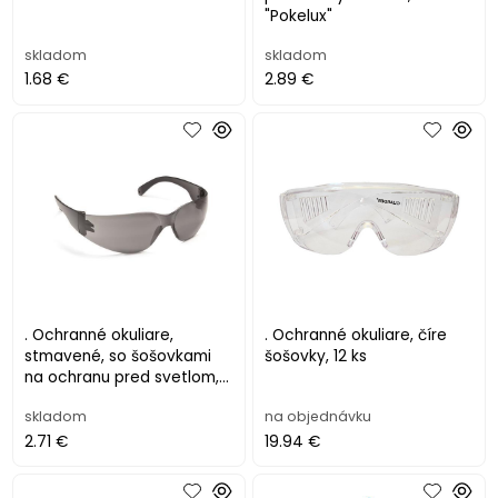
"Pokelux"
skladom
skladom
1.68 €
2.89 €
. Ochranné okuliare,
. Ochranné okuliare, číre
stmavené, so šošovkami
šošovky, 12 ks
na ochranu pred svetlom,
"Sigma", dymová sivá
skladom
na objednávku
2.71 €
19.94 €