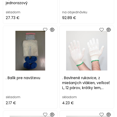
jednorazový
skladom
na objednávku
27.73 €
92.89 €
. Balík pre navštevu
. Bavlnené rukavice, z
miešaných vlákien, veľkosť
L, 12 párov, krátky lem,
prírodná farba
skladom
skladom
2.17 €
4.23 €