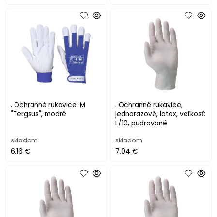
. Ochranné rukavice, M
. Ochranné rukavice,
"Tergsus", modré
jednorazové, latex, veľkosť:
L/10, pudrované
skladom
skladom
6.16 €
7.04 €