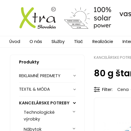
Úvod
O nás
Služby
Tlač
Realizácie
Inte
KANCELÁRSKE POTR
Produkty
80 g št
REKLAMNÉ PREDMETY
TEXTIL & MÓDA
Filter
Cena
KANCELÁRSKE POTREBY
Technologické
výrobky
Nábytok