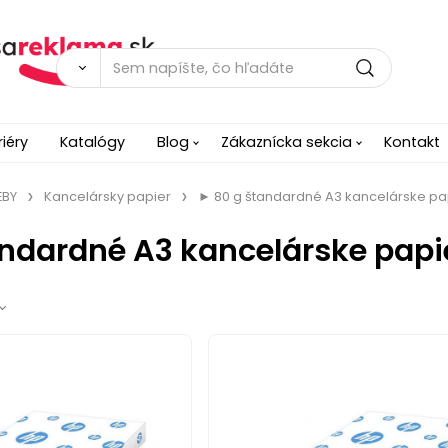
riéry
Katalógy
Blog
Zákaznícka sekcia
Kontakt
EBY
Kancelársky papier
► 80 g štandardné A3 kancelárske pa
andardné A3 kancelárske papi