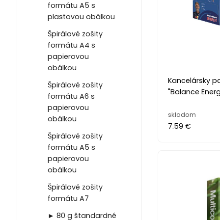
formátu A5 s
plastovou obálkou
Špirálové zošity
formátu A4 s
papierovou
obálkou
Kancelársky pa
Špirálové zošity
"Balance Energ
formátu A6 s
papierovou
skladom
obálkou
7.59 €
Špirálové zošity
formátu A5 s
papierovou
obálkou
Špirálové zošity
formátu A7
► 80 g štandardné