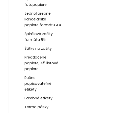
fotopapiere
Jednofarebné
kancelárske
papiere formátu A4
Špirálové zošity
formátu B5
Štítky na zošity
Predtlačené
papiere, A5 listové
papiere
Ručne
popisovateľné
etikety
Farebné etikety
Termo pásky