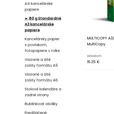
A4 kancelárske
papiere
► 80 g štandardné
A3 kancelárske
papiere
MULTICOPY A3/
Kancelársky papier
MultiCopy
s povlakom,
fotopapiere v rolke
skladom
Viazané a šité
16.25 €
zošity formátu A5
Viazané a šité
zošity formátu A6
Stolové kalendáre a
zadné strany
Bublinkové obálky
Predtlačené