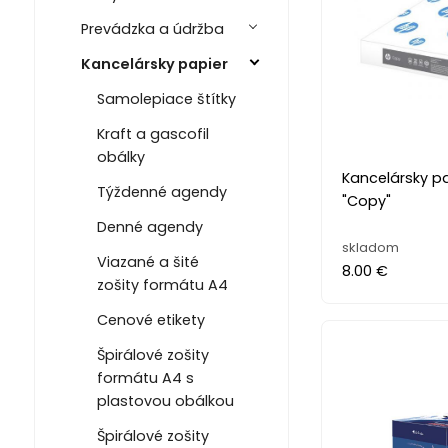
Prevádzka a údržba
Kancelársky papier
Samolepiace štítky
Kraft a gascofil
obálky
Kancelársky pap
Týždenné agendy
"Copy"
Denné agendy
skladom
Viazané a šité
8.00 €
zošity formátu A4
Cenové etikety
Špirálové zošity
formátu A4 s
plastovou obálkou
Špirálové zošity