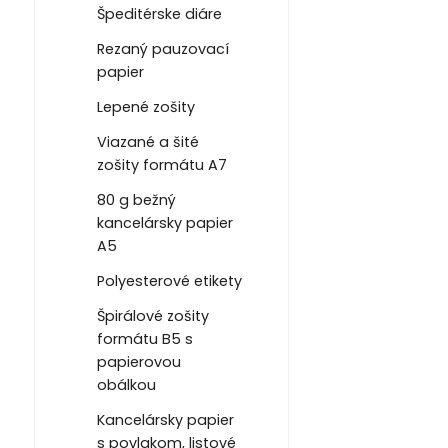
Špeditérske diáre
Rezaný pauzovací
papier
Lepené zošity
Viazané a šité
zošity formátu A7
80 g bežný
kancelársky papier
A5
Polyesterové etikety
Špirálové zošity
formátu B5 s
papierovou
obálkou
Kancelársky papier
s povlakom, listové