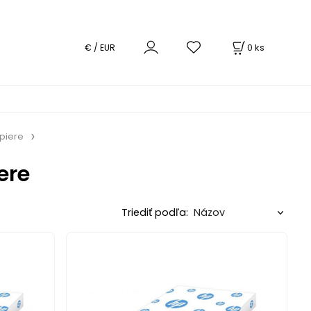
0
ks
€ / EUR
piere
ere
Triediť podľa: