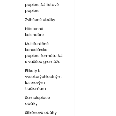
papiere,A4 listové
papiere
Zvlhčené obálky
Nástenné
kalendáre
Multifunkčné
kancelárske
papiere formátu A4
s väčšou gramážo
Etikety k
vysokorýchlostným
laserovým
tlačiarňam
Samolepiace
obálky
Silikónové obálky