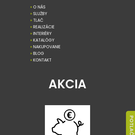
»
O NÁS
»
SLUŽBY
»
TLAČ
»
REALIZÁCIE
»
INTERIÉRY
»
KATALÓGY
»
NAKUPOVANIE
»
BLOG
»
KONTAKT
AKCIA
POTLAČ