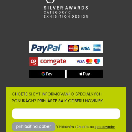
CHCETE SI BYŤ INFORMOVANÍ O ŠPECIÁLNÝCH
PONUKÁCH? PRIHLÁSTE SA K ODBERU NOVINIEK
prihlásiť na odber
Prihlásením súhlasíte so
spracovaním