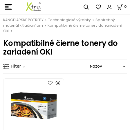
0
KANCELÁRSKE POTREBY
Technologické výrobky
Spotrebný
materiál k tlačiarňam
Kompatibilné čierne tonery do zariadení
OKI
Kompatibilné čierne tonery do
zariadení OKI
Filter