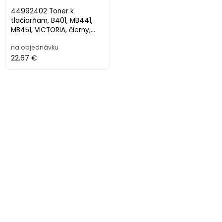
44992402 Toner k
tlačiarňam, B401, MB441,
MB451, VICTORIA, čierny,
2,5k
na objednávku
22.67 €