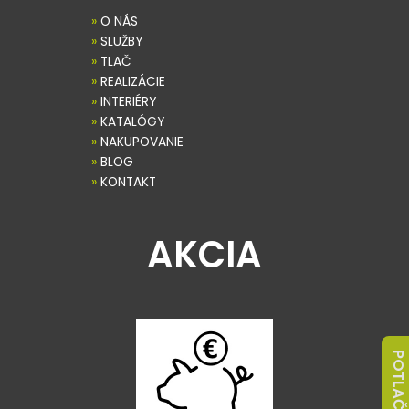
»
O NÁS
»
SLUŽBY
»
TLAČ
»
REALIZÁCIE
»
INTERIÉRY
»
KATALÓGY
»
NAKUPOVANIE
»
BLOG
»
KONTAKT
AKCIA
POTLAČ