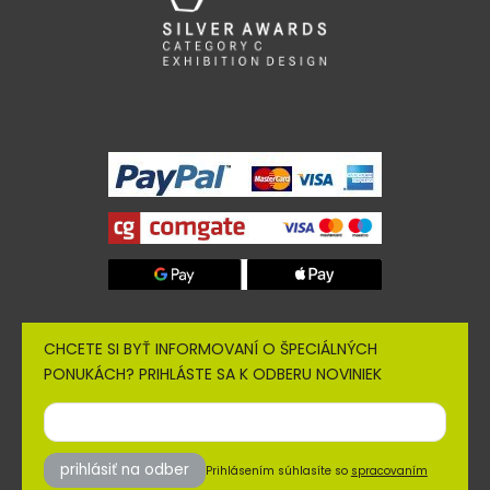
CHCETE SI BYŤ INFORMOVANÍ O ŠPECIÁLNÝCH
PONUKÁCH? PRIHLÁSTE SA K ODBERU NOVINIEK
prihlásiť na odber
Prihlásením súhlasíte so
spracovaním