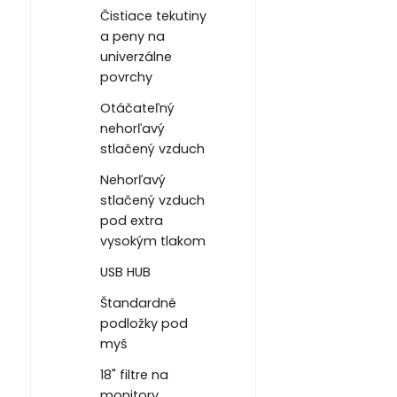
Čistiace tekutiny
a peny na
univerzálne
povrchy
Otáčateľný
nehorľavý
stlačený vzduch
Nehorľavý
stlačený vzduch
pod extra
vysokým tlakom
USB HUB
Štandardné
podložky pod
myš
18" filtre na
monitory