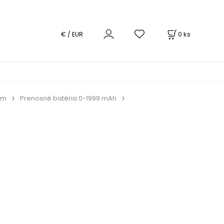
0
ks
€ / EUR
om
Prenosné batéria 0-1999 mAh