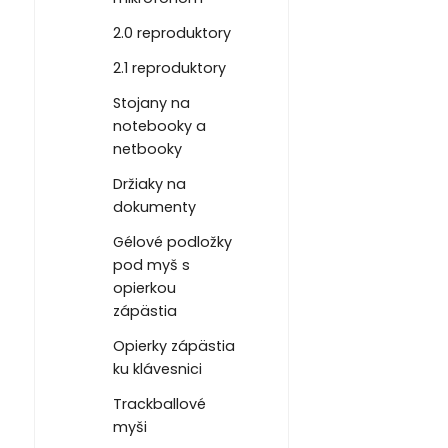
2.0 reproduktory
2.1 reproduktory
Stojany na
notebooky a
netbooky
Držiaky na
dokumenty
Gélové podložky
pod myš s
opierkou
zápästia
Opierky zápästia
ku klávesnici
Trackballové
myši