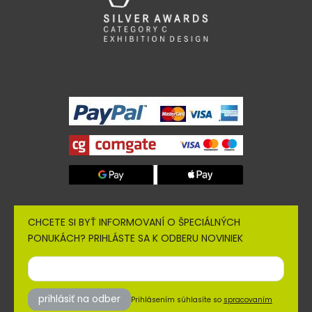
CHCETE SI BYŤ INFORMOVANÍ O ŠPECIÁLNÝCH
PONUKÁCH? PRIHLÁSTE SA K ODBERU NOVINIEK
prihlásiť na odber
Prihlásením súhlasíte so
spracovaním