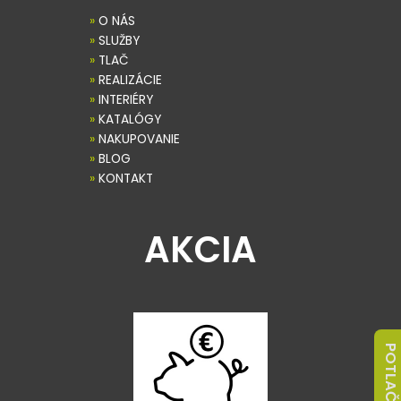
»
O NÁS
»
SLUŽBY
»
TLAČ
»
REALIZÁCIE
»
INTERIÉRY
»
KATALÓGY
»
NAKUPOVANIE
»
BLOG
»
KONTAKT
AKCIA
POTLAČ