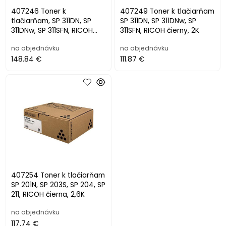
407246 Toner k
407249 Toner k tlačiarňam
tlačiarňam, SP 311DN, SP
SP 311DN, SP 311DNw, SP
311DNw, SP 311SFN, RICOH
311SFN, RICOH čierny, 2K
čierna, 3,5K
na objednávku
na objednávku
148.84 €
111.87 €
407254 Toner k tlačiarňam
SP 201N, SP 203S, SP 204, SP
211, RICOH čierna, 2,6K
na objednávku
117.74 €