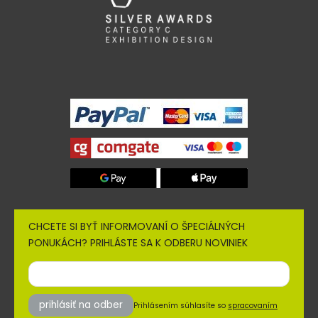
CHCETE SI BYŤ INFORMOVANÍ O ŠPECIÁLNÝCH
PONUKÁCH? PRIHLÁSTE SA K ODBERU NOVINIEK
prihlásiť na odber
Prihlásením súhlasíte so
spracovaním