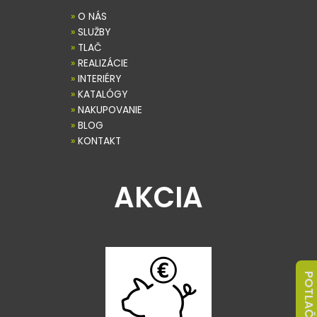
»
O NÁS
»
SLUŽBY
»
TLAČ
»
REALIZÁCIE
»
INTERIÉRY
»
KATALÓGY
»
NAKUPOVANIE
»
BLOG
»
KONTAKT
AKCIA
POTLAČ