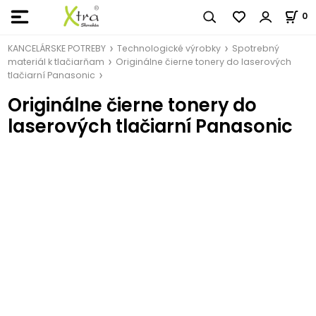
0
KANCELÁRSKE POTREBY
Technologické výrobky
Spotrebný
materiál k tlačiarňam
Originálne čierne tonery do laserových
tlačiarní Panasonic
Originálne čierne tonery do
laserových tlačiarní Panasonic