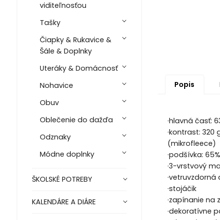
viditeľnosťou
Tašky
Čiapky & Rukavice &
Šále & Doplnky
Uteráky & Domácnosť
Popis
Nohavice
Obuv
Oblečenie do dažďa
·hlavná časť: 
·kontrast: 320
Odznaky
(mikrofleece)
Módne doplnky
·podšívka: 65%
·3-vrstvový ma
·vetruvzdorná
ŠKOLSKÉ POTREBY
·stojáčik
·zapínanie na
KALENDÁRE A DIÁRE
·dekoratívne p