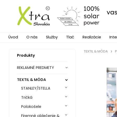
Úvod
O nás
Služby
Tlač
Realizácie
Inte
TEXTIL & MÓDA
P
Produkty
REKLAMNÉ PREDMETY
TEXTIL & MÓDA
STANLEY/STELLA
Tričká
Polokošele
Firemné oblečenie &