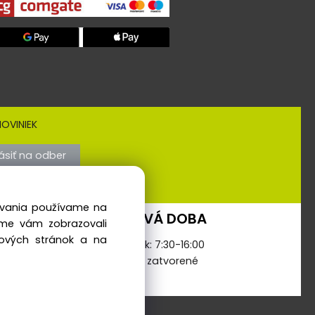
OVINIEK
lásiť na odber
dovania používame na
PREVÁDZKOVÁ DOBA
sme vám zobrazovali
bových stránok a na
Pondelok - Piatok: 7:30-16:00
Sobota-Nedeľa: zatvorené
ia s.r.o.