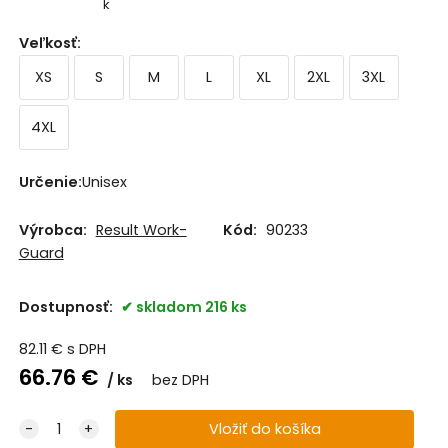
k
Veľkosť
:
XS
S
M
L
XL
2XL
3XL
4XL
Určenie
:
Unisex
Výrobca:
Result Work-
Kód:
90233
Guard
Dostupnosť:
skladom 216 ks
82.11
€
s DPH
66.76
€
ks
bez DPH