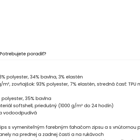
Potrebujete poradiť?
63% polyester, 34% bavlna, 3% elastén
 g/m², zovňajšok: 93% polyester, 7% elastén, stredná časť: T
 polyester, 35% bavlna
teriál softshell, priedušný (1000 g/m² do 24 hodín)
 a vodoodpudivá
 zips s vymeniteľným farebným ťahačom zipsu a s vnútornou p
anely na prednej a zadnej časti a na rukávoch