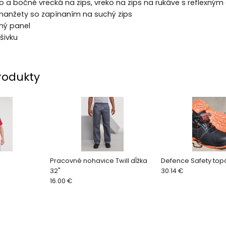
o a bočné vrecká na zips, vreko na zips na rukáve s reflexným
 manžety so zapínaním na suchý zips
ný panel
šivku
rodukty
Pracovné nohavice Twill dĺžka
Defence Safety top
32"
30.14 €
16.00 €