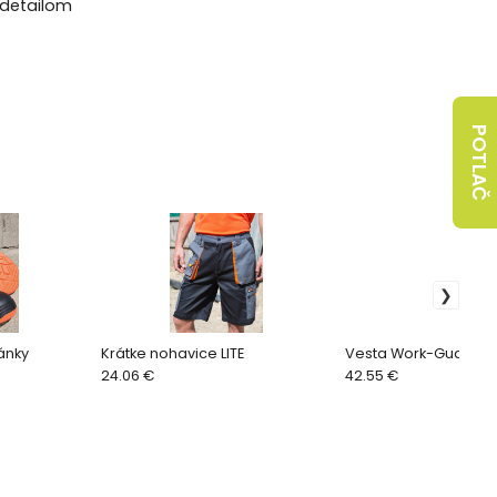
 detailom
POTLAČ
ánky
Krátke nohavice LITE
Vesta Work-Guard V
24.06 €
42.55 €