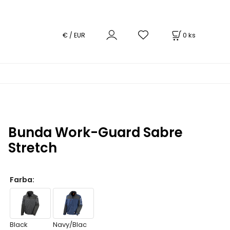
0
ks
€ / EUR
Bunda Work-Guard Sabre
Stretch
Farba
:
Black
Navy/Blac