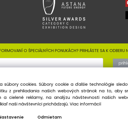
NFORMOVANÍ O ŠPECIÁLNÝCH PONUKÁCH? PRIHLÁSTE SA K ODBERU N
prih
Sign out
 so
spracovaním osobných údajov
a súbory cookies. Súbory cookie a ďalšie technológie sle
AKTY
SOCIÁLNE SIETE:
žitku z prehliadania našich webových stránok na to, aby 
 a cielené reklamy, na analýzu návštevnosti našich we
: +421 33 544 6440
facebook.com/xtraslovakia
iaľ naši návštevníci prichádzajú.
Viac informácií
21 905 417 170
instagram.com/xtraslovakia
info@xtrask.com
Nastavenie
Odmietam
t © 2020 vasareklama.sk, Všeťky práva vyhradené | Xtra Slovak